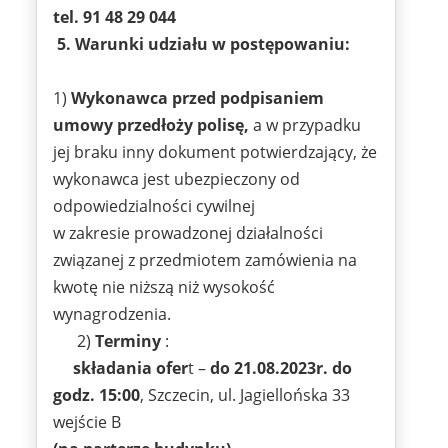
tel. 91 48 29 044
5.
Warunki udziału w postępowaniu:
1)
Wykonawca przed podpisaniem
umowy przedłoży polisę,
a w przypadku
jej braku inny dokument potwierdzający, że
wykonawca jest ubezpieczony od
odpowiedzialności cywilnej
w zakresie prowadzonej działalności
związanej z przedmiotem zamówienia na
kwotę nie niższą niż wysokość
wynagrodzenia.
2)
Terminy
:
składania ofer
t –
do 21.08.2023r. do
godz. 15:00
, Szczecin, ul. Jagiellońska 33
wejście B